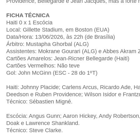
Providence, Bellegarde e Jean Jacques, mas a forte 
FICHA TÉCNICA
Haiti 0 x 1 Escócia
Local: Gillette Stadium, em Boston (EUA)
Data/Hora: 13/06/2026, às 22h (de Brasília)
Árbitro: Mustapha Ghorbal (ALG)
Assistentes: Mokrane Gourari (ALG) e Abbes Akram 
Cartões Amarelos: Jean-Ricner Bellegarde (Haiti)
Cartões Vermelhos: Não teve
Gol: John McGinn (ESC - 28 do 1ºT)
Haiti: Johnny Placide; Carlens Arcus, Ricardo Ade, H
Deedson e Ruben Providence; Wilson Isidor e Frantzd
Técnico: Sébastien Migné.
Escócia: Angus Gunn; Aaron Hickey, Andy Robertson
Doak e Lawrence Shankland.
Técnico: Steve Clarke.