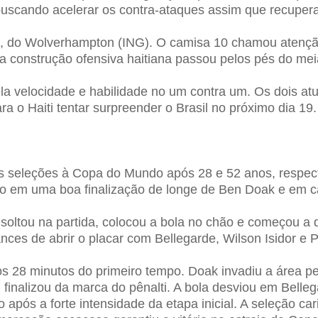
buscando acelerar os contra-ataques assim que recuper
e, do Wolverhampton (ING). O camisa 10 chamou atençã
 a construção ofensiva haitiana passou pelos pés do mei
a velocidade e habilidade no um contra um. Os dois at
 o Haiti tentar surpreender o Brasil no próximo dia 19.
duas seleções à Copa do Mundo após 28 e 52 anos, res
erigo em uma boa finalização de longe de Ben Doak e em
soltou na partida, colocou a bola no chão e começou a di
ces de abrir o placar com Bellegarde, Wilson Isidor e 
8 minutos do primeiro tempo. Doak invadiu a área pela
finalizou da marca do pênalti. A bola desviou em Belleg
o após a forte intensidade da etapa inicial. A seleção 