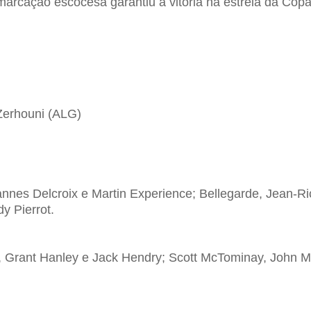
marcação escocesa garantiu a vitória na estreia da Cop
Zerhouni (ALG)
annes Delcroix e Martin Experience; Bellegarde, Jean-R
y Pierrot.
, Grant Hanley e Jack Hendry; Scott McTominay, John