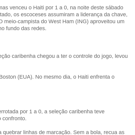
venceu o Haiti por 1 a 0, na noite deste sábado
ultado, os escoceses assumiram a liderança da chave,
. O meio-campista do West Ham (ING) aproveitou um
no fundo das redes.
eção caribenha chegou a ter o controle do jogo, levou
 Boston (EUA). No mesmo dia, o Haiti enfrenta o
rotada por 1 a 0, a seleção caribenha teve
o confronto.
a quebrar linhas de marcação. Sem a bola, recua as