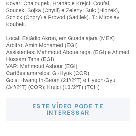
Kovár; Chaloupek, Hranác e Krejcí; Coufal,
Soucek, Sojka (Chytil) e Zeleny; Sulc (Hlozek),
Schick (Chory) e Provod (Sadílek). T.: Miroslav
Koubek.
Local: Estádio Akron, em Guadalajara (MEX)
Árbitro: Amin Mohamed (EGI)
Assistentes: Mahmoud Abouelregal (EGI) e Ahmed
Hossam Taha (EGI)
VAR: Mahmoud Ashour (EGI)
Cartões amarelos: Gi-Hyuk (COR)
Gols: Hwang In-Beom (21'/2ºT) e Hyeon-Gyu
(34'/2ºT) (COR); Krejcí (13'/2ºT) (TCH)
ESTE VÍDEO PODE TE
INTERESSAR