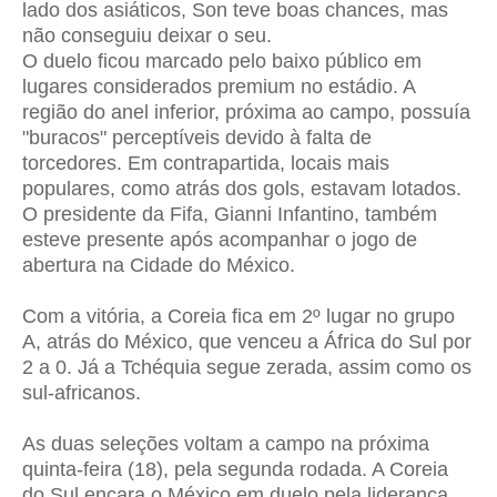
lado dos asiáticos, Son teve boas chances, mas
não conseguiu deixar o seu.
O duelo ficou marcado pelo baixo público em
lugares considerados premium no estádio. A
região do anel inferior, próxima ao campo, possuía
"buracos" perceptíveis devido à falta de
torcedores. Em contrapartida, locais mais
populares, como atrás dos gols, estavam lotados.
O presidente da Fifa, Gianni Infantino, também
esteve presente após acompanhar o jogo de
abertura na Cidade do México.
Com a vitória, a Coreia fica em 2º lugar no grupo
A, atrás do México, que venceu a África do Sul por
2 a 0. Já a Tchéquia segue zerada, assim como os
sul-africanos.
As duas seleções voltam a campo na próxima
quinta-feira (18), pela segunda rodada. A Coreia
do Sul encara o México em duelo pela liderança