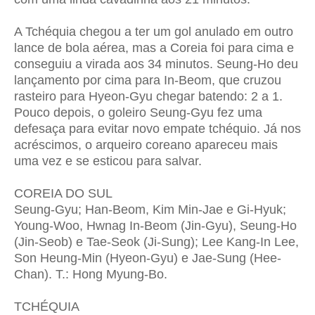
A Tchéquia chegou a ter um gol anulado em outro
lance de bola aérea, mas a Coreia foi para cima e
conseguiu a virada aos 34 minutos. Seung-Ho deu
lançamento por cima para In-Beom, que cruzou
rasteiro para Hyeon-Gyu chegar batendo: 2 a 1.
Pouco depois, o goleiro Seung-Gyu fez uma
defesaça para evitar novo empate tchéquio. Já nos
acréscimos, o arqueiro coreano apareceu mais
uma vez e se esticou para salvar.
COREIA DO SUL
Seung-Gyu; Han-Beom, Kim Min-Jae e Gi-Hyuk;
Young-Woo, Hwnag In-Beom (Jin-Gyu), Seung-Ho
(Jin-Seob) e Tae-Seok (Ji-Sung); Lee Kang-In Lee,
Son Heung-Min (Hyeon-Gyu) e Jae-Sung (Hee-
Chan). T.: Hong Myung-Bo.
TCHÉQUIA