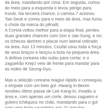
da área, mandando por cima. Em seguida, cortou
do meio para a esquerda e levou perigo para
Kovár. Na terceira chance, o camisa 7 acionou
Tae-Seok e correu para o meio da área, mas furou
o chute da marca do pênalti.
A Coreia voltou melhor para a etapa final, perdeu
duas grandes chances com Son e Jae-Sung, e viu
os tchecos abrirem o placar num lateral cobrado
na área. Aos 13 minutos, Coufal usou toda a força
de seus braços e lançou a bola na pequena área.
A defesa coreana não subiu para cortar, e o
zagueirão Krejcí veio de frente para mandar para
as redes de Seung-Gyu.
Mas a seleção coreana reagiui rápido e conseguiu
o empate com um belo gol. Hwang In-Beom
recebeu ótimo passe de Lee Kang-In, invadiu a
área e, com apenas um corte, deixou zagueiro e
goleiro tchéquios no chão, mandando para o gol
com uma linda cavadinha aos 21 minutos.