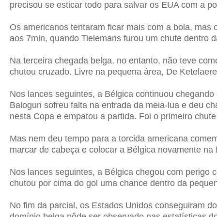
precisou se esticar todo para salvar os EUA com a p
Os americanos tentaram ficar mais com a bola, mas 
aos 7min, quando Tielemans furou um chute dentro da 
Na terceira chegada belga, no entanto, não teve com
chutou cruzado. Livre na pequena área, De Ketelaere
Nos lances seguintes, a Bélgica continuou chegando
Balogun sofreu falta na entrada da meia-lua e deu ch
nesta Copa e empatou a partida.
Foi o primeiro chut
Mas nem deu tempo para a torcida americana comemora
marcar de cabeça e colocar a Bélgica novamente na f
Nos lances seguintes, a Bélgica chegou com perigo 
chutou por cima do gol uma chance dentro da pequen
No fim da parcial, os Estados Unidos conseguiram d
domínio belga pôde ser observado nas estatísticas do