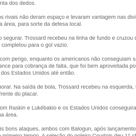
onta dos dedos.
os rivais não deram espaço e levaram vantagem nas div
área, para sorte da defesa local.
o segurar. Trossard recebeu na linha de fundo e cruzo
 completou para o gol vazio.
 com perigo, enquanto os americanos não conseguiam sa
ance para cobrança de falta, que foi bem aproveitada por
e dos Estados Unidos até então.
r. Na saída de bola, Trossard recebeu na esquerda, fo
rente do placar.
com Raskin e Lukébakio e os Estados Unidos conseguir
a área.
ois bons ataques, ambos com Balogun, após lançamento
 primeiro tempo. A seleção do goleiro Courtois deu 11 