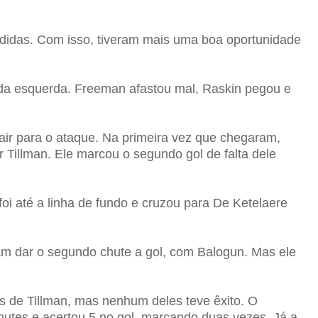
ididas. Com isso, tiveram mais uma boa oportunidade
u da esquerda. Freeman afastou mal, Raskin pegou e
ir para o ataque.
Na primeira vez que chegaram,
 Tillman. Ele marcou o segundo gol de falta dele
i até a linha de fundo e cruzou para De Ketelaere
am dar o segundo chute a gol, com Balogun. Mas ele
s de Tillman, mas nenhum deles teve êxito.
O
chutes e acertou 5 no gol, marcando duas vezes. Já a