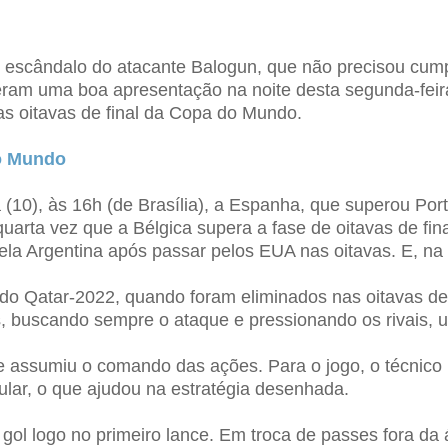
ândalo do atacante Balogun, que não precisou cumpri
am uma boa apresentação na noite desta segunda-feira 
as oitavas de final da Copa do Mundo.
do Mundo
 (10), às 16h (de Brasília), a Espanha, que superou Port
uarta vez que a Bélgica supera a fase de oitavas de fina
ela Argentina após passar pelos EUA nas oitavas. E, na 
 Qatar-2022, quando foram eliminados nas oitavas de 
buscando sempre o ataque e pressionando os rivais, us
ue assumiu o comando das ações. Para o jogo, o técnico 
ular, o que ajudou na estratégia desenhada.
gol logo no primeiro lance. Em troca de passes fora da