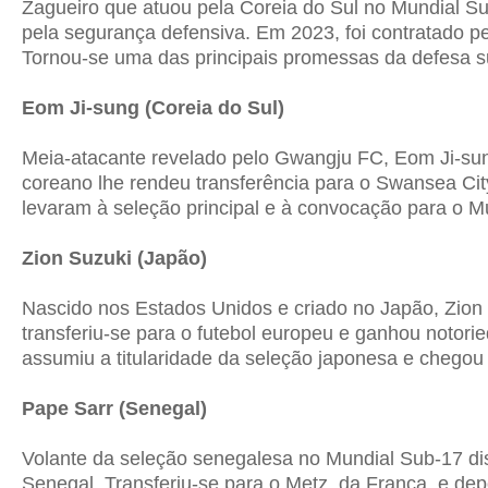
Zagueiro que atuou pela Coreia do Sul no Mundial 
pela segurança defensiva. Em 2023, foi contratado pe
Tornou-se uma das principais promessas da defesa s
Eom Ji-sung (Coreia do Sul)
Meia-atacante revelado pelo Gwangju FC, Eom Ji-sun
coreano lhe rendeu transferência para o Swansea City
levaram à seleção principal e à convocação para o M
Zion Suzuki (Japão)
Nascido nos Estados Unidos e criado no Japão, Zion
transferiu-se para o futebol europeu e ganhou notor
assumiu a titularidade da seleção japonesa e chego
Pape Sarr (Senegal)
Volante da seleção senegalesa no Mundial Sub-17 disp
Senegal. Transferiu-se para o Metz, da França, e de