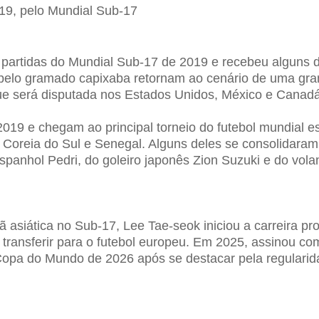
 partidas do Mundial Sub-17 de 2019 e recebeu alguns do
pelo gramado capixaba retornam ao cenário de uma gran
ue será disputada nos Estados Unidos, México e Canadá
019 e chegam ao principal torneio do futebol mundial e
Coreia do Sul e Senegal. Alguns deles se consolidara
spanhol Pedri, do goleiro japonês Zion Suzuki e do vola
 asiática no Sub-17, Lee Tae-seok iniciou a carreira pr
e transferir para o futebol europeu. Em 2025, assinou c
Copa do Mundo de 2026 após se destacar pela regularid