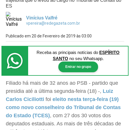
trajetória que o levou ao cargo no Tribunal de Contas do
ES
Vinícius Valfré
vpereira@redegazeta.com.br
Publicado em 20 de Fevereiro de 2019 às 03:00
Receba as principais notícias
do
ESPÍRITO
SANTO
no seu Whatsapp.
Entrar no grupo
Filiado há mais de 32 anos ao PSB - partido que
presidia até a última segunda-feira (18) -,
Luiz
Carlos Ciciliotti
foi
eleito nesta terça-feira (19)
como novo conselheiro do Tribunal de Contas
do Estado (TCES)
, com 27 dos 30 votos dos
deputados estaduais. As mais de três décadas de