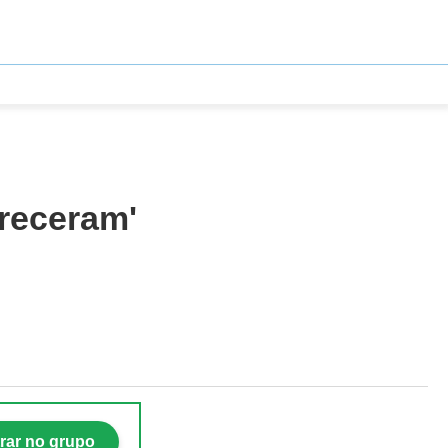
receram'
rar no grupo