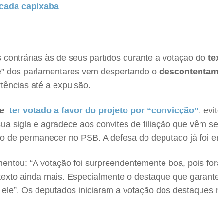
ncada capixaba
contrárias às de seus partidos durante a votação do
te
de” dos parlamentares vem despertando o
descontentam
tências até a expulsão.
e
ter votado a favor do projeto por “convicção”
, ev
ua sigla e agradece aos convites de filiação que vêm se
nção de permanecer no PSB. A defesa do deputado já foi 
omentou: “A votação foi surpreendentemente boa, pois f
texto ainda mais. Especialmente o destaque que garant
ele”. Os deputados iniciaram a votação dos destaques na