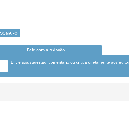
LSONARO
Fale com a redação
Envie sua sugestão, comentário ou crítica diretamente aos edito