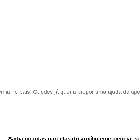
mia no país, Guedes já queria propor uma ajuda de ape
Saiba quantas parcelas do auxílio emergencial s