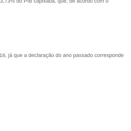
 3,73% do PIB capixaba, que, de acordo com o
016, já que a declaração do ano passado corresponde