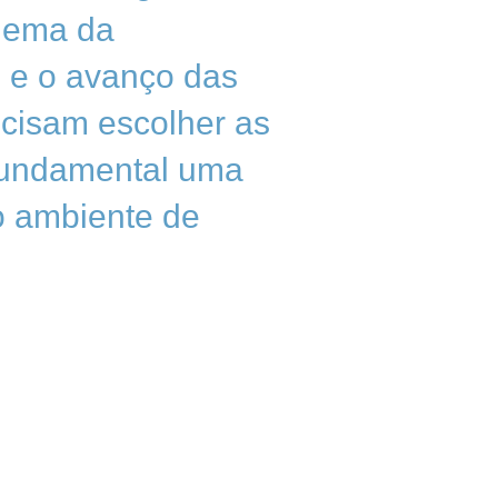
blema da
o e o avanço das
ecisam escolher as
 fundamental uma
 o ambiente de