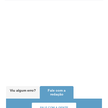
Viu algum erro?
Fale com a
redação
FALE COM A GENTE