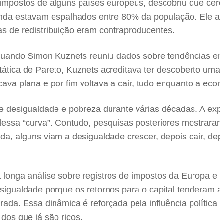
 e impostos de alguns países europeus, descobriu que 
nda estavam espalhados entre 80% da população. Ele a
vas de redistribuição eram contraproducentes.
uando Simon Kuznets reuniu dados sobre tendências e
tática de Pareto, Kuznets acreditava ter descoberto uma
ava plana e por fim voltava a cair, tudo enquanto a eco
 desigualdade e pobreza durante várias décadas. A expre
 dessa “curva”. Contudo, pesquisas posteriores mostrar
, alguns viam a desigualdade crescer, depois cair, depo
longa análise sobre registros de impostos da Europa e
esigualdade porque os retornos para o capital tendera
trada. Essa dinâmica é reforçada pela influência polític
dos que já são ricos.