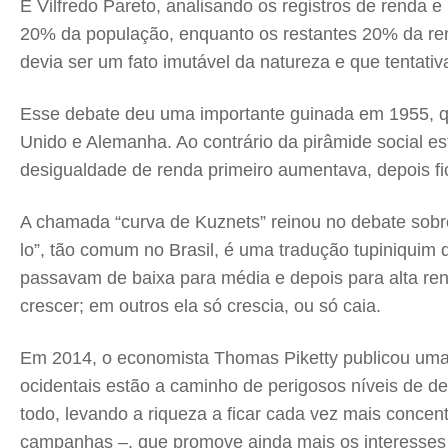
E Vilfredo Pareto, analisando os registros de renda
20% da população, enquanto os restantes 20% da re
devia ser um fato imutável da natureza e que tentati
Esse debate deu uma importante guinada em 1955, q
Unido e Alemanha. Ao contrário da pirâmide social es
desigualdade de renda primeiro aumentava, depois fic
A chamada “curva de Kuznets” reinou no debate sobre
lo”, tão comum no Brasil, é uma tradução tupiniquim
passavam de baixa para média e depois para alta renda
crescer; em outros ela só crescia, ou só caia.
Em 2014, o economista Thomas Piketty publicou uma 
ocidentais estão a caminho de perigosos níveis de d
todo, levando a riqueza a ficar cada vez mais concen
campanhas –, que promove ainda mais os interesses 