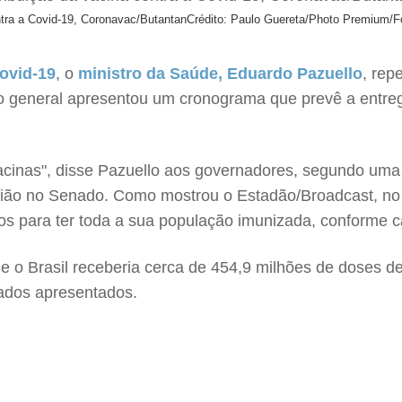
ntra a Covid-19, Coronavac/Butantan
Crédito: Paulo Guereta/Photo Premium/F
ovid-19
, o
ministro da Saúde, Eduardo Pazuello
, rep
o general apresentou um cronograma que prevê a entre
acinas", disse Pazuello aos governadores, segundo uma
nião no Senado. Como mostrou o Estadão/Broadcast, no 
nos para ter toda a sua população imunizada, conforme 
 o Brasil receberia cerca de 454,9 milhões de doses d
dados apresentados.