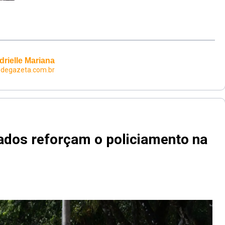
drielle Mariana
edegazeta.com.br
ados reforçam o policiamento na