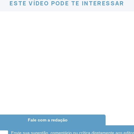
ESTE VÍDEO PODE TE INTERESSAR
Fale com a redação
Envie sua sugestão, comentário ou crítica diretamente aos edito