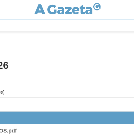
26
es)
SOS.pdf