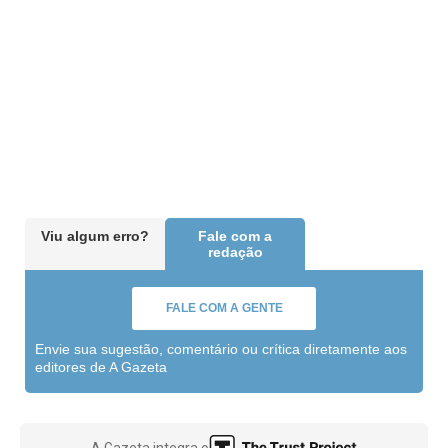
Viu algum erro?
Fale com a
redação
FALE COM A GENTE
Envie sua sugestão, comentário ou crítica diretamente aos
editores de A Gazeta
A Gazeta integra o