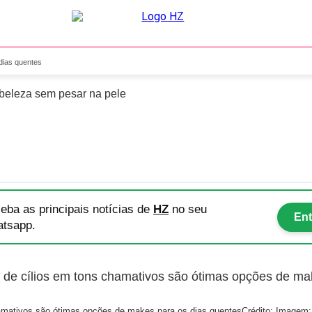
m para dias quentes
dias quentes
 beleza sem pesar na pele
eba as principais notícias
de
HZ
no seu
Ent
tsapp.
hamativos são ótimas opções de makes para os dias quentes
Crédito: Imagem: