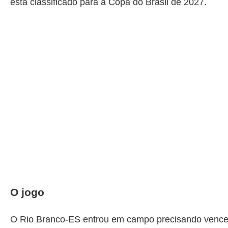
está classificado para a Copa do Brasil de 2027.
O jogo
O
Rio Branco-ES
entrou em campo precisando vencer p