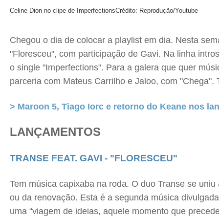
Celine Dion no clipe de Imperfections
Crédito: Reprodução/Youtube
Chegou o dia de colocar a playlist em dia. Nesta se
"Floresceu", com participação de Gavi. Na linha intr
o single "Imperfections". Para a galera que quer mú
parceria com Mateus Carrilho e Jaloo, com "Chega". T
> Maroon 5, Tiago Iorc e retorno do Keane nos l
LANÇAMENTOS
TRANSE FEAT. GAVI - "FLORESCEU"
Tem música capixaba na roda. O duo Transe se uniu 
ou da renovação. Esta é a segunda música divulgada 
uma “viagem de ideias, aquele momento que precede