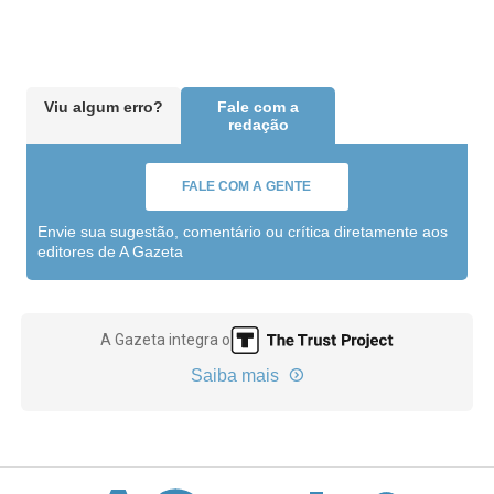
Viu algum erro?
Fale com a
redação
FALE COM A GENTE
Envie sua sugestão, comentário ou crítica diretamente aos
editores de A Gazeta
A Gazeta integra o
Saiba mais