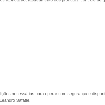
 fabricação, rastreamento dos produtos, controle de q
dições necessárias para operar com segurança e disponib
 Leandro Safatle.