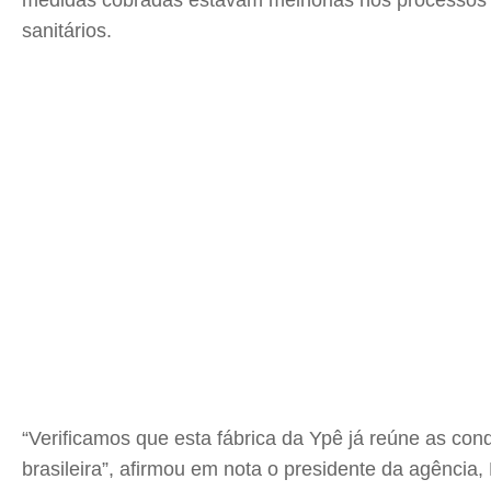
medidas cobradas estavam melhorias nos processos de
sanitários.
“Verificamos que esta fábrica da Ypê já reúne as con
brasileira”, afirmou em nota o presidente da agência,