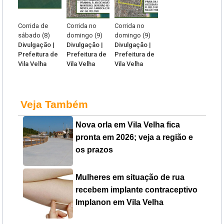
Corrida de
Corrida no
Corrida no
sábado (8)
domingo (9)
domingo (9)
Divulgação |
Divulgação |
Divulgação |
Prefeitura de
Prefeitura de
Prefeitura de
Vila Velha
Vila Velha
Vila Velha
Veja Também
Nova orla em Vila Velha fica
pronta em 2026; veja a região e
os prazos
Mulheres em situação de rua
recebem implante contraceptivo
Implanon em Vila Velha