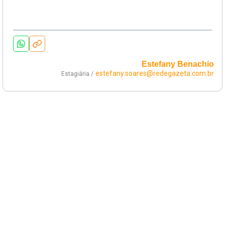
Estefany Benachio
estefany.soares@redegazeta.com.br
Estagiária /