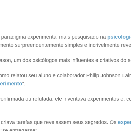
"o paradigma experimental mais pesquisado na
psicolog
mento surpreendentemente simples e incrivelmente reve
ason, um dos psicólogos mais influentes e criativos do s
como relatou seu aluno e colaborador Philip Johnson-Lai
erimento
".
confirmada ou refutada, ele inventava experimentos e,
e criava tarefas que revelassem seus segredos. Os
expe
"se entregasse".