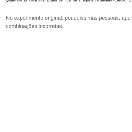
Quais cartas você viraria para verificar se a regra é verdadeira?
Crédito: B
No experimento original, pouquíssimas pessoas, apen
combinações incorretas.