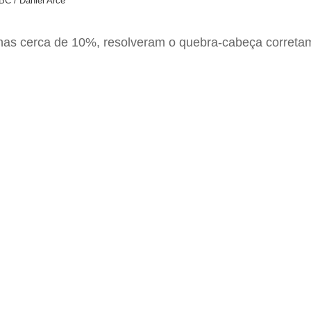
BC / Daniel Arce
as cerca de 10%, resolveram o quebra-cabeça corretame