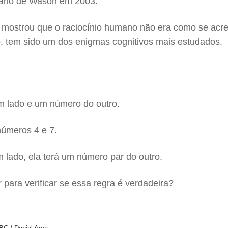
uário de Wason em 2003.
mostrou que o raciocínio humano não era como se acredi
o, tem sido um dos enigmas cognitivos mais estudados.
m lado e um número do outro.
números 4 e 7.
 lado, ela terá um número par do outro.
r para verificar se essa regra é verdadeira?