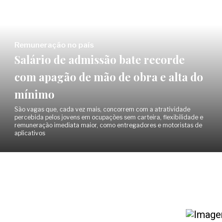
Remuneração no país
Salário de admissão bate recorde
com apagão de mão de obra e alta do
mínimo
São vagas que, cada vez mais, concorrem com a atratividade
percebida pelos jovens em ocupações sem carteira, flexibilidade e
remuneração imediata maior, como entregadores e motoristas de
aplicativos