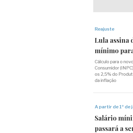
Reajuste
Lula assina 
mínimo para
Cálculo para o nov
Consumidor (INPC)
os 2,5% do Produto
da inflação
A partir de 1º de 
Salário míni
passará a ser