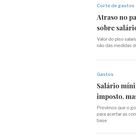
Corte de gastos
Atraso no p
sobre salár
Valor do piso salar
não das medidas de
Gastos
Salário mín
imposto, ma
Previmos que o gove
para acertar as cont
base