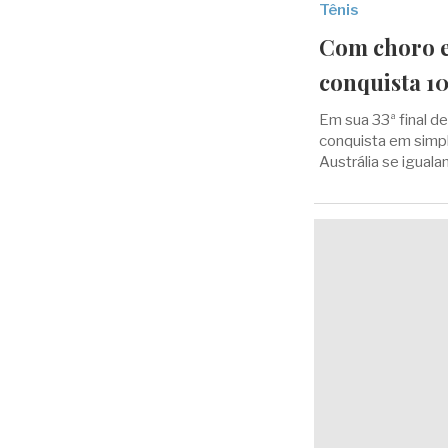
Tênis
Com choro e 
conquista 10
Em sua 33ª final d
conquista em simpl
Austrália se iguala