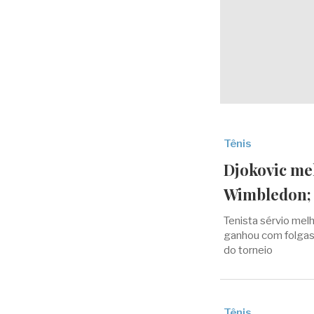
Tênis
Djokovic me
Wimbledon; 
Tenista sérvio mel
ganhou com folgas 
do torneio
Tênis