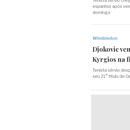
Tenista sérvio che
espanhol, após ven
domingo
Wimbledon
Djokovic ve
Kyrgios na f
Tenista sérvio des
seu 21° título de G