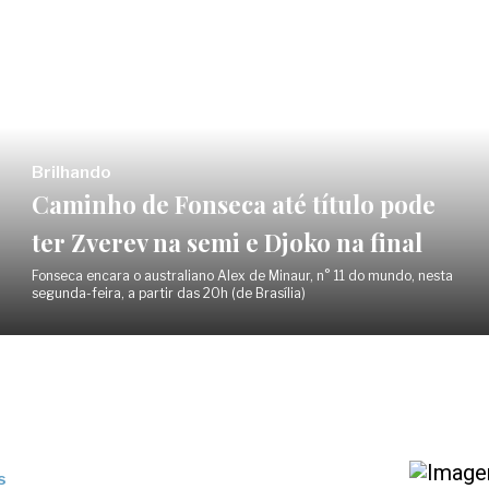
Brilhando
Caminho de Fonseca até título pode
ter Zverev na semi e Djoko na final
Fonseca encara o australiano Alex de Minaur, n° 11 do mundo, nesta
segunda-feira, a partir das 20h (de Brasília)
s