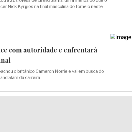
gou a 21 troféus de Grand Slams, um a menos do que o
cer Nick Kyrgios na final masculina do torneio neste
nce com autoridade e enfrentará
inal
pachou o britânico Cameron Norrie e vai em busca do
rand Slam da carreira