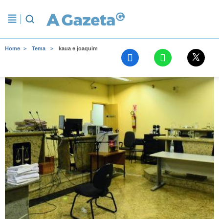
Home
Tema
kaua e joaquim