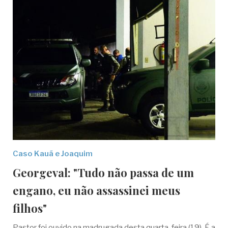
Caso Kauã e Joaquim
Georgeval: "Tudo não passa de um
engano, eu não assassinei meus
filhos"
Pastor foi ouvido na madrugada desta quarta-feira (19). É a