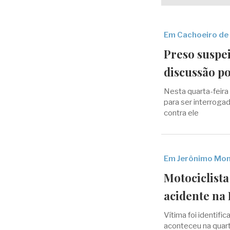
Em Cachoeiro de
Preso suspe
discussão p
Nesta quarta-feira 
para ser interroga
contra ele
Em Jerônimo Mon
Motociclista
acidente na 
Vítima foi identif
aconteceu na quart