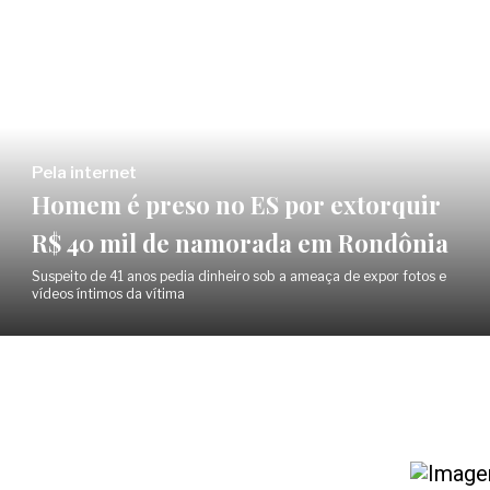
Pela internet
Homem é preso no ES por extorquir
R$ 40 mil de namorada em Rondônia
Suspeito de 41 anos pedia dinheiro sob a ameaça de expor fotos e
vídeos íntimos da vítima