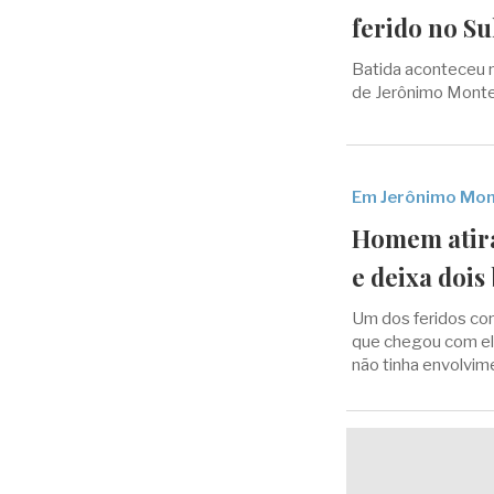
ferido no Su
Batida aconteceu n
de Jerônimo Montei
Em Jerônimo Mon
Homem atira
e deixa dois
Um dos feridos con
que chegou com el
não tinha envolvim