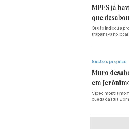
MPES já havi
que desabou
Órgão indicou a pr
trabalhava no loc
Susto e prejuízo
Muro desaba
em Jerônim
Vídeo mostra mom
queda da Rua Domin