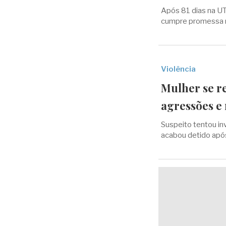
Após 81 dias na UT
cumpre promessa n
Violência
Mulher se re
agressões e
Suspeito tentou in
acabou detido após