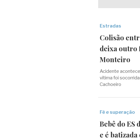
Estradas
Colisão ent
deixa outro
Monteiro
Acidente aconteceu
vítima foi socorri
Cachoeiro
Fé e superação
Bebê do ES d
e é batizada