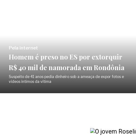
Pela internet
Homem é preso no ES por extorquir
R$ 40 mil de namorada em Rondônia
Suspeito de 41 anos pedia dinheiro sob a ameaça de expor fotos e
vídeos íntimos da vítima