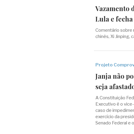
Vazamento d
Lula e fecha
Comentário sobre re
chinês, Xi Jinping,
Projeto Compro
Janja não po
seja afastad
A Constituição Fe
Executivo é o vice
caso de impedimen
exercício da presi
Senado Federal e o