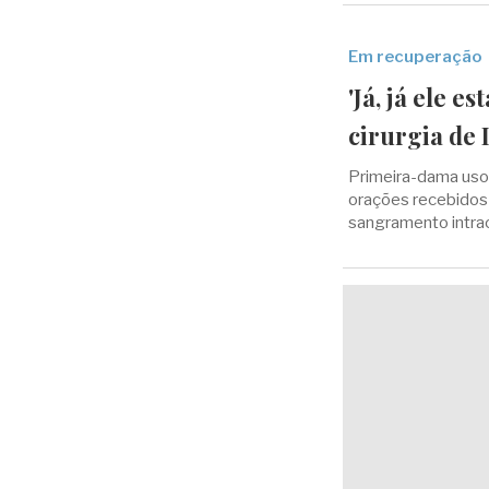
Em recuperação
'Já, já ele es
cirurgia de 
Primeira-dama usou
orações recebidos 
sangramento intra