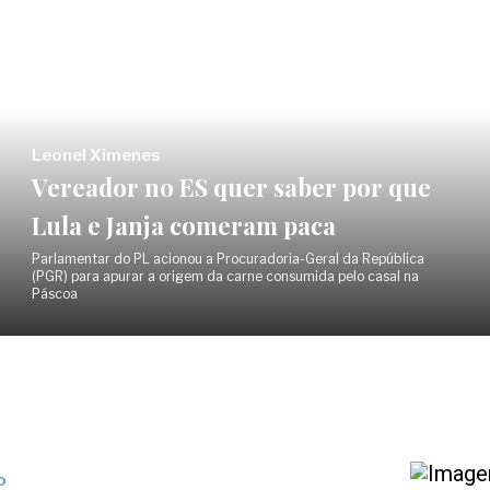
Leonel Ximenes
Vereador no ES quer saber por que
Lula e Janja comeram paca
Parlamentar do PL acionou a Procuradoria-Geral da República
(PGR) para apurar a origem da carne consumida pelo casal na
Páscoa
o