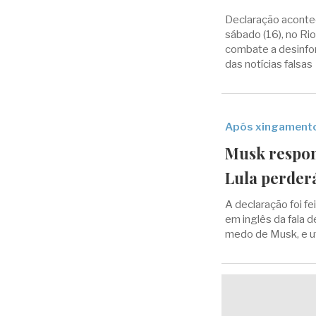
Declaração acontec
sábado (16), no Ri
combate a desinfo
das notícias falsas
Após xingament
Musk respond
Lula perder
A declaração foi f
em inglês da fala d
medo de Musk, e ut