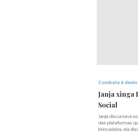
Combate à desi
Janja xinga
Social
Janja discursava 
das plataformas qu
brincadeira, ela di