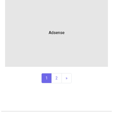
Adsense
1
2
»