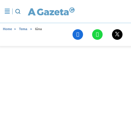
Home
Tema
Iúna