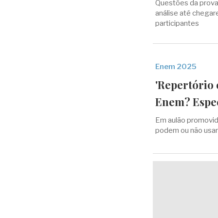
Questões da prova
análise até chega
participantes
Enem 2025
'Repertório 
Enem? Especi
Em aulão promovido
podem ou não usar