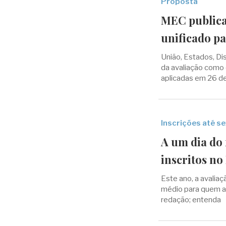
Proposta
MEC publica
unificado p
União, Estados, Di
da avaliação como 
aplicadas em 26 d
Inscrições até se
A um dia do 
inscritos n
Este ano, a avaliaç
médio para quem a
redação; entenda