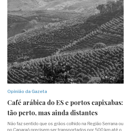
Opinião da Gazeta
Café arábica do ES e portos capixabas:
tão perto, mas ainda distantes
Não faz sentido que os grãos colhido na Região Serrana ou
no Caparaó precisem ser transportados por 500 km até o