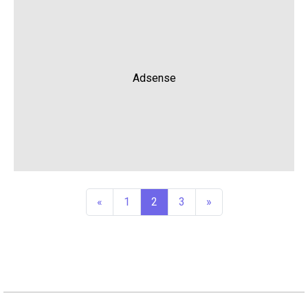
Adsense
«
1
2
3
»