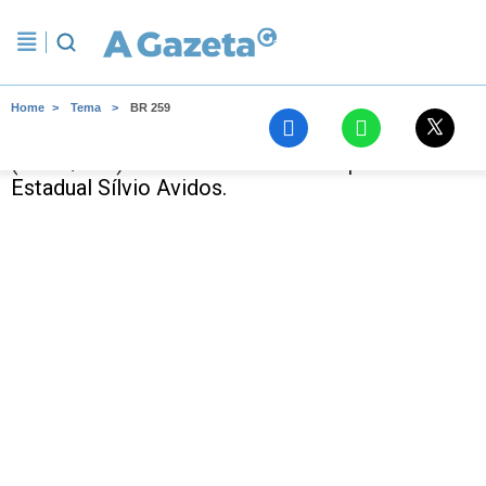
Home
Tema
BR 259