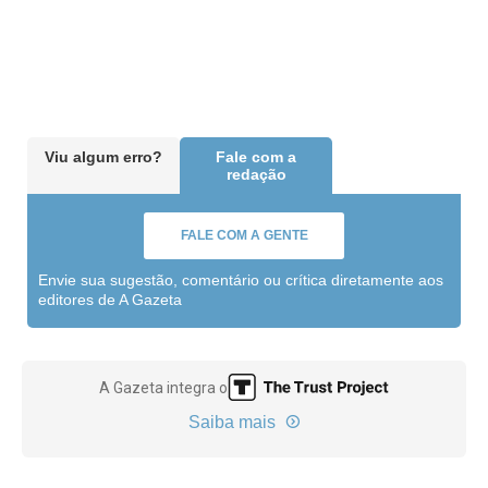
Viu algum erro?
Fale com a
redação
FALE COM A GENTE
Envie sua sugestão, comentário ou crítica diretamente aos
editores de A Gazeta
A Gazeta integra o
Saiba mais